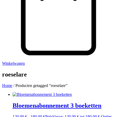
Winkelwagen
roeselare
Home
/ Producten getagged “roeselare”
Bloemenabonnement 3 boeketten
120,00
€
-
180,00
€
Prijsklasse: 120,00 € tot 180,00 €
Opties